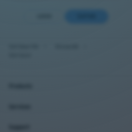
LOGIN
DAFTAR
Layer Popup Close
Slot Depo 10k
>
Winstar88
>
Slot Gacor
Buka
Footer Navigation
Products
Buka
Services
Buka
Support