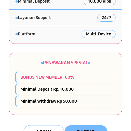
Minimal Deposit
10.000 Ribu
Layanan Support
24/7
Platform
Multi-Device
PENAWARAN SPESIAL
BONUS NEW MEMBER 100%
Minimal Deposit Rp. 10.000
Minimal Withdraw Rp 50.000