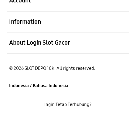
Account
Buka
Information
Buka
About Login Slot Gacor
© 2026 SLOT DEPO 10K. All rights reserved.
Indonesia / Bahasa Indonesia
Ingin Tetap Terhubung?
Tutup
Pilih lokasi dan bahasa Anda.