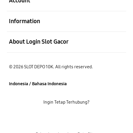
Account
Buka
Information
Buka
About Login Slot Gacor
© 2026 SLOT DEPO 10K. All rights reserved.
Indonesia / Bahasa Indonesia
Ingin Tetap Terhubung?
Tutup
Pilih lokasi dan bahasa Anda.