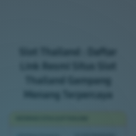
Slot Thailand : Daftar
Link Resmi Situs Slot
Thailand Gampang
Menang Terpercaya
INFORMASI SITUS SLOT THAILAND